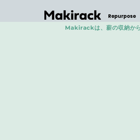
Repurpose
Makirackは、薪の収