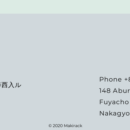
Phone +
師西入ル
148 Abu
Fuyacho 
Nakagyo
© 2020 Makirack