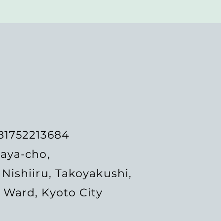
81752213684
raya-cho,
Nishiiru, Takoyakushi,
 Ward, Kyoto City