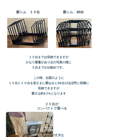
​薪シム １０台
​薪シム 20台
１０台までは収納できますが
かなり重量があり
左の写真の様に
５台までがお勧めです。
この時、
右図のように
１０台に１０台を逆さまに重ねると20台がほぼ同じ容積に
収納できますが
重さは約2
０kとなります
​２０台が
コンパクトで運べる
​厚み
0.１mm以上の丈夫な