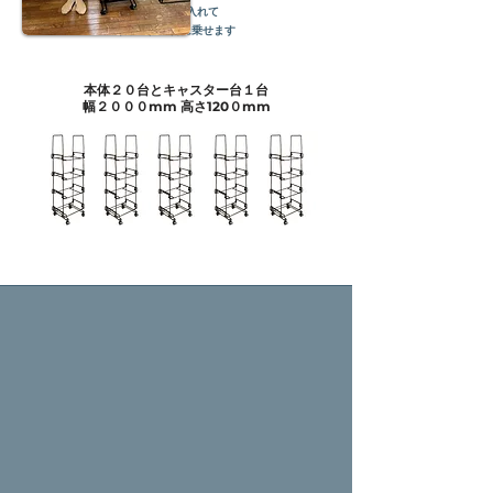
ナイン袋に入れて
キャスター台に乗せます
本体２０台とキャスター台１台
​幅２０００mm 高さ120０mm