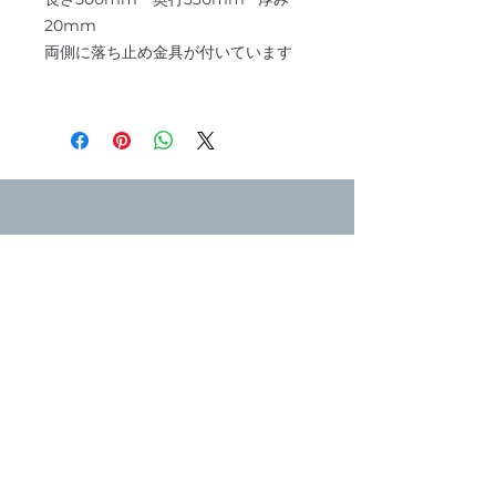
20mm
両側に落ち止め金具が付いています
マキラック
〒604-8063
京都府京都市中京区麩屋町蛸薬師西入ル
油屋町148
075-221-3684