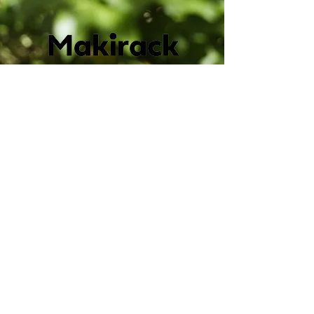
マキラック
〒604-8063
京都府京都市中京区麩屋町蛸薬師西入ル
油屋町148
075-221-3684
Phone
+81752213684
148 Aburaya-cho,
Fuyacho Nishiiru, Takoyakushi,
Nakagyo Ward, Kyoto City