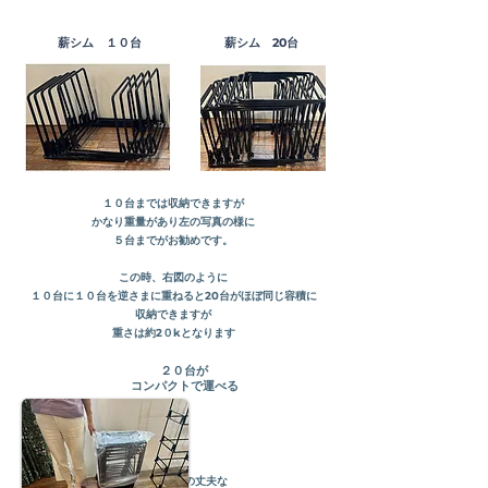
​薪シム １０台
​薪シム 20台
１０台までは収納できますが
かなり重量があり
左の写真の様に
５台までがお勧めです。
この時、
右図のように
１０台に１０台を逆さまに重ねると20台がほぼ同じ容積に
収納できますが
重さは約2
０kとなります
​２０台が
コンパクトで運べる
​厚み
0.１mm以上の丈夫な