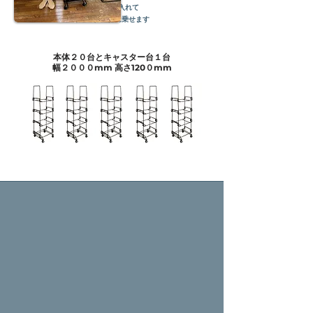
ナイン袋に入れて
キャスター台に乗せます
本体２０台とキャスター台１台
​幅２０００mm 高さ120０mm