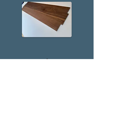
マキラック
〒604-8063
京都府京都市中京区麩屋町蛸薬師西入ル
油屋町148
075-221-3684